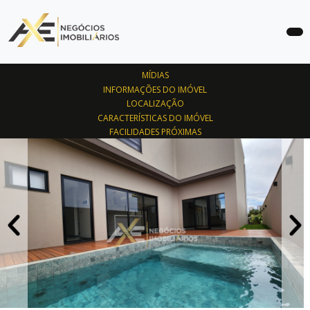
COMPRAR
MÍDIAS
ALUGAR
INFORMAÇÕES DO IMÓVEL
LOCALIZAÇÃO
LANÇAMENTOS
CARACTERÍSTICAS DO IMÓVEL
FACILIDADES PRÓXIMAS
SOBRE
ANUNCIE
SEU
IMÓVEL
CONTATO