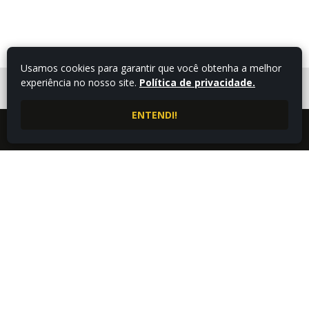
Usamos cookies para garantir que você obtenha a melhor
experiência no nosso site.
Política de privacidade.
FALE COM UM
CONSULTOR
ENTENDI!
LIGUE AGORA
ATENDIMENTO POR
4332543009
WHATSAPP