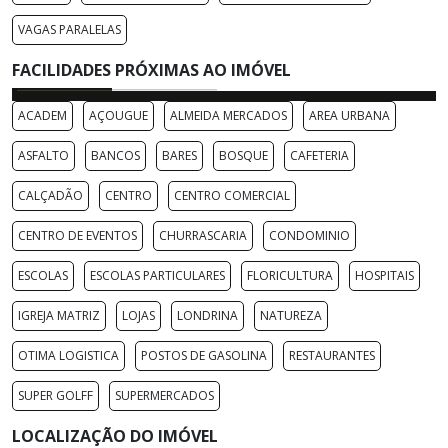
VAGAS PARALELAS
FACILIDADES PRÓXIMAS AO IMÓVEL
ACADEM
AÇOUGUE
ALMEIDA MERCADOS
AREA URBANA
ASFALTO
BANCOS
BARES
BOSQUE
CAFETERIA
CALÇADÃO
CENTRO
CENTRO COMERCIAL
CENTRO DE EVENTOS
CHURRASCARIA
CONDOMINIO
ESCOLAS
ESCOLAS PARTICULARES
FLORICULTURA
HOSPITAIS
IGREJA MATRIZ
LOJAS
LONDRINA
NATUREZA
OTIMA LOGISTICA
POSTOS DE GASOLINA
RESTAURANTES
SUPER GOLFF
SUPERMERCADOS
LOCALIZAÇÃO DO IMÓVEL