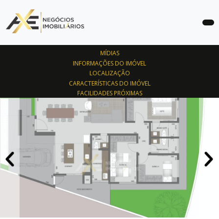
COMPRAR
MÍDIAS
ALUGAR
INFORMAÇÕES DO IMÓVEL
LOCALIZAÇÃO
LANÇAMENTOS
CARACTERÍSTICAS DO IMÓVEL
FACILIDADES PRÓXIMAS
SOBRE
ANUNCIE
SEU
IMÓVEL
CONTATO