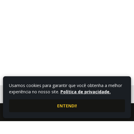
Usamos cookies para garantir que você obtenha a melhor
experiência no nosso site.
Política de privacidade.
FALE COM UM
CONSULTOR
ENTENDI!
LIGUE AGORA
ATENDIMENTO POR
4332543009
WHATSAPP